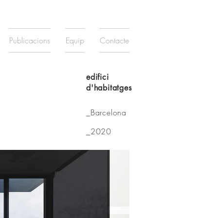
Publicacions
Equip
Contacte
edifici
d'habitatges
_Barcelona
_2020