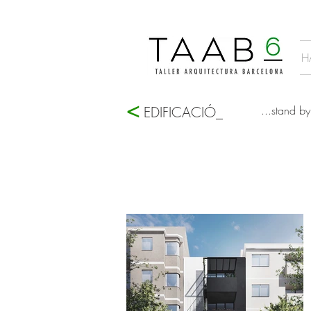
H
<
EDIFICACIÓ_
...stand by