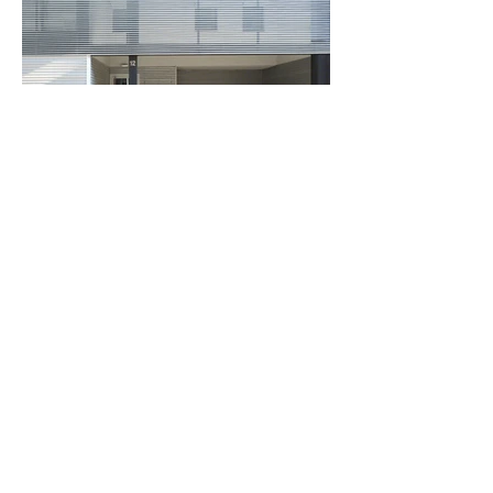
C.Descartes n.5 baixos local 2
08006 Barcelona